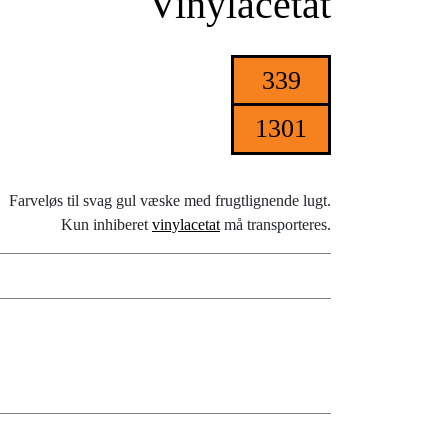
Vinylacetat
339
1301
Farveløs til svag gul væske med frugtlignende lugt.
Kun inhiberet
vinylacetat
må transporteres.