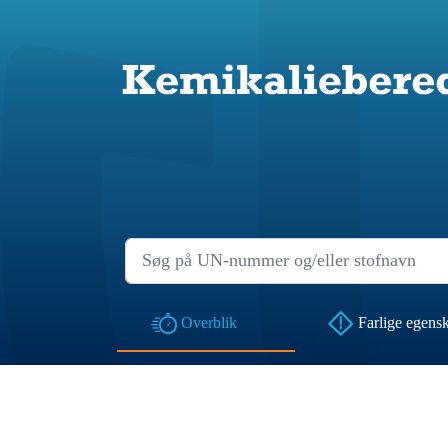
Overblik
Farlige egens